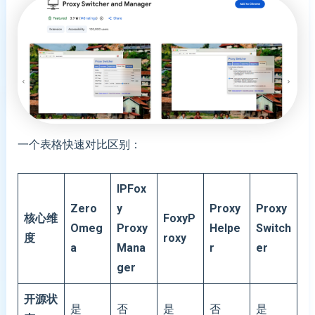
一个表格快速对比区别：
IPFox
Zero
y
Proxy
Proxy
核心维
FoxyP
Omeg
Proxy
Helpe
Switch
度
roxy
a
Mana
r
er
ger
开源状
是
否
是
否
是