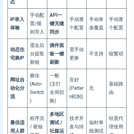
态
手动配
API一
IP录入
手动逐
手动单
手动逐
置/规
键无缝
体验
个配置
条覆盖
个配置
则导入
同步
需去后
插件面
动态住
需手动
台提取
板一键
不支持
较繁琐
宅换IP
更换
新链
刷新
极佳
一般
网址自
良好
(Auto-
(主打
基础路
动化分
(Patter
无
Switch
全局切
由
流
n机制)
)
换)
多地区
程序员
技术开
轻度代
最佳适
测试
/
临时单
/ 硬核
发与排
理使用
用人群
社媒运
线测试