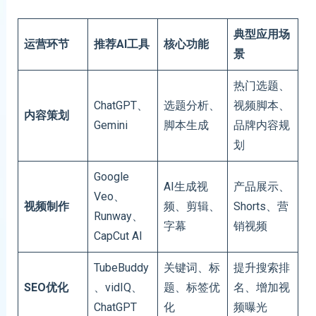
典型应用场
运营环节
推荐AI工具
核心功能
景
热门选题、
ChatGPT、
选题分析、
视频脚本、
内容策划
Gemini
脚本生成
品牌内容规
划
Google
AI生成视
产品展示、
Veo、
视频制作
频、剪辑、
Shorts、营
Runway、
字幕
销视频
CapCut AI
TubeBuddy
关键词、标
提升搜索排
SEO优化
、vidIQ、
题、标签优
名、增加视
ChatGPT
化
频曝光