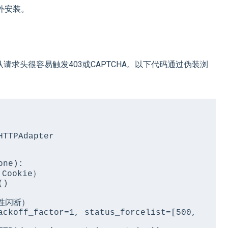
额外安装。
认请求头很容易触发403或CAPTCHA。以下代码通过伪装浏
TTPAdapter

ne):
