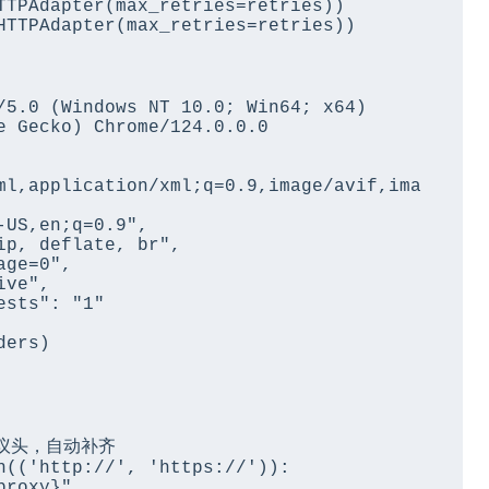
e Gecko) Chrome/124.0.0.0 
ml,application/xml;q=0.9,image/avif,ima