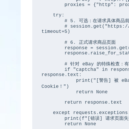
        proxies = {"http": proxy, "https": proxy}

    try:

        # 5. 可选：在请求具体商品前，先悄悄访问一下首页拿取基础 Cookie（防爬关键）

        # session.get("https://www.ebay.com", proxies=proxies, 
timeout=5)

        # 6. 正式请求商品页面

        response = session.get(url, proxies=proxies, timeout=10)

        response.raise_for_status()

        # 针对 eBay 的特殊检查：有时候状态码是200，但内容其实是安全验证

        if "captcha" in response.url or "Robot Check" in 
response.text:

            print("[警告] 被 eBay 机器人检查拦截，请更换代理 IP 或更新 
Cookie！")

            return None

        return response.text

    except requests.exceptions.RequestException as e:

        print(f"[错误] 请求页面失败: {e}")

        return None
