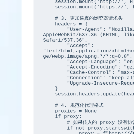
    session.mount('http://', HTTPAdapter(max_retries=retries))

    session.mount('https://', HTTPAdapter(max_retries=retries))

    # 3. 更加逼真的浏览器请求头

    headers = {

        "User-Agent": "Mozilla/5.0 (Windows NT 10.0; Win64; x64) 
AppleWebKit/537.36 (KHTML, lik
Safari/537.36",

        "Accept": 
"text/html,application/xhtml+x
ge/webp,image/apng,*/*;q=0.8",

        "Accept-Language": "en-US,en;q=0.9",

        "Accept-Encoding": "gzip, deflate, br",

        "Cache-Control": "max-age=0",

        "Connection": "keep-alive",

        "Upgrade-Insecure-Requests": "1"

    }

    session.headers.update(headers)

    # 4. 规范化代理格式

    proxies = None

    if proxy:

        # 如果传入的 proxy 没有协议头，自动补齐

        if not proxy.startswith(('http://', 'https://')):

            proxy = f"http://{proxy}"
