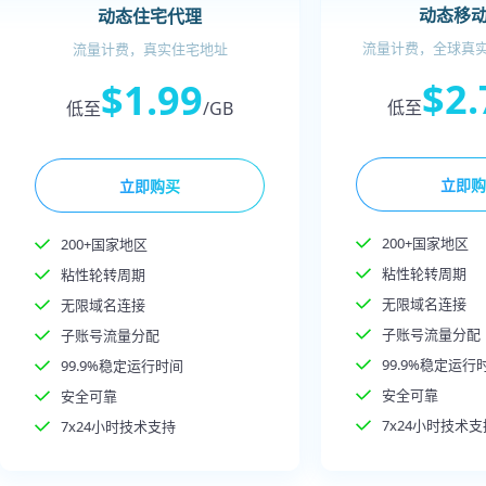
动态移
动态住宅代理
流量计费，全球真实移
流量计费，真实住宅地址
$2.
$1.99
低至
低至
/GB
立即购
立即购买
200+国家地区
200+国家地区
粘性轮转周期
粘性轮转周期
无限域名连接
无限域名连接
子账号流量分配
子账号流量分配
99.9%稳定运行
99.9%稳定运行时间
安全可靠
安全可靠
7x24小时技术支
7x24小时技术支持