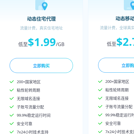
动态移
动态住宅代理
流量计费，全球真实移
流量计费，真实住宅地址
$2.
$1.99
低至
低至
/GB
立即购
立即购买
200+国家地区
200+国家地区
粘性轮转周期
粘性轮转周期
无限域名连接
无限域名连接
子账号流量分配
子账号流量分配
99.9%稳定运行
99.9%稳定运行时间
安全可靠
安全可靠
7x24小时技术支
7x24小时技术支持