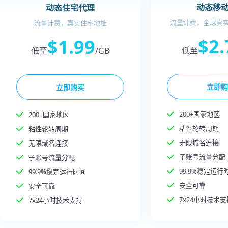
动态移
动态住宅代理
流量计费，全球真实移
流量计费，真实住宅地址
$2.
$1.99
低至
低至
/GB
立即购
立即购买
200+国家地区
200+国家地区
粘性轮转周期
粘性轮转周期
无限域名连接
无限域名连接
子账号流量分配
子账号流量分配
99.9%稳定运行
99.9%稳定运行时间
安全可靠
安全可靠
7x24小时技术支
7x24小时技术支持