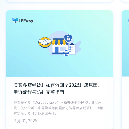
美客多店铺被封如何救回？2026封店原因、
申诉流程与防封完整指南
随着美客多（Mercado Libre）不断升级平台风控，商品违
规、侵权投诉、账号异常等问题都可能导致店铺被封。店铺
被封后，及时定位原因并正…
7 月 31, 2026