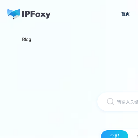
跳
至
首页
内
容
Blog
全部