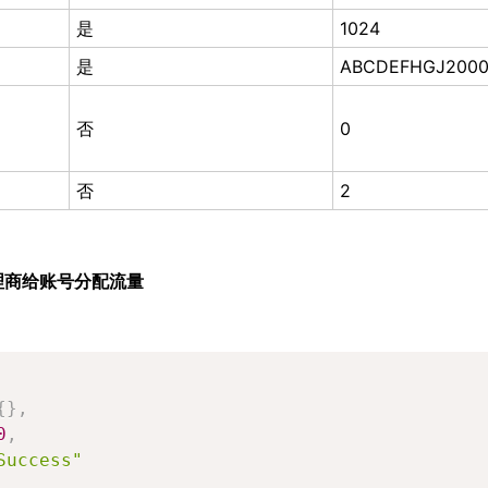
是
1024
是
ABCDEFHGJ200
否
0
否
2
理商给账号分配流量
{
}
,
0
,
Success"