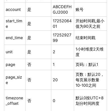
ABCDEFH
account
是
账号
GJ2000
start_tim
17252064
开始时间戳,最小
是
e
01
值为90天之前
17252927
end_time
是
结束时间戳
99
1小时维度2天维
unit
是
2
度
page
否
1
页码:：默认1
页数：默认20，
page_siz
否
20
每页展示数量
e
10-100之间
timezone
默认0按UTC+8
否
0
_offset
划分时间跨度